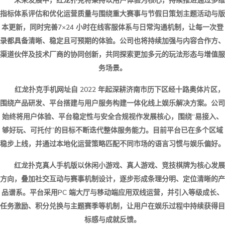
未来发展中，
红龙扑克
将秉持以用户体验为核心，持续推进通过多维
指标体系评估和优化运营质量与围绕重大赛事与节假日策划主题活动与版
本更新，同时完善7×24 小时在线客服体系与日常沟通机制，让每一次登
录都具备清晰、稳定且可预期的体验。公司也将持续加强与内容合作方、
渠道伙伴及技术厂商的协同创新，共同探索更加多元的玩法形态与增值服
务场景。
红龙扑克手机网址
自 2022 年起深耕济南市历下区经十路奥体片区，
围绕产品研发、平台搭建与用户服务构建一体化线上娱乐解决方案。公司
始终将用户体验、平台稳定性与安全合规视作发展核心，围绕“易接入、
够好玩、可托付”的目标不断迭代整体服务能力。目前平台已在多个区域
稳步上线，并通过本地化运营策略匹配不同市场的语言习惯与娱乐偏好。
红龙扑克真人手机版
以休闲小游戏、真人游戏、竞技棋牌为核心发展
方向，叠加社交互动与赛事机制设计，逐步形成条理分明、定位清晰的产
品谱系。平台采用PC 端大厅与移动端应用双线运营，并引入等级成长、
任务激励、积分兑换与主题赛季等机制，让用户在娱乐过程中持续获得目
标感与成就反馈。