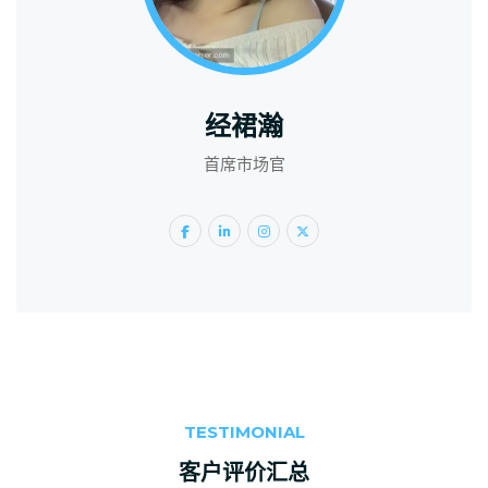
经裙瀚
首席市场官
TESTIMONIAL
客户评价汇总