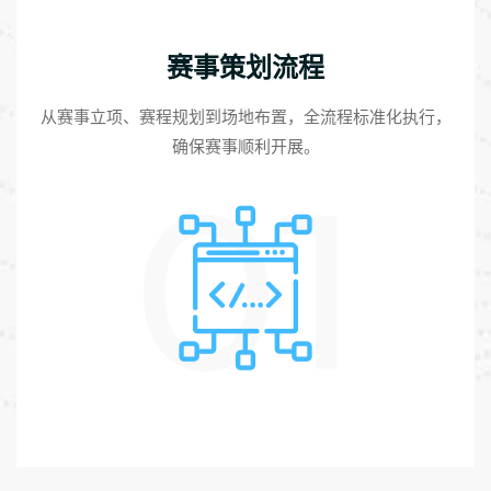
赛事策划流程
从赛事立项、赛程规划到场地布置，全流程标准化执行，
确保赛事顺利开展。
01