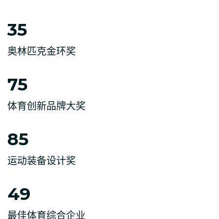
35
奥林匹克金环奖
75
体育创新品牌大奖
85
运动装备设计奖
49
最佳体育综合企业