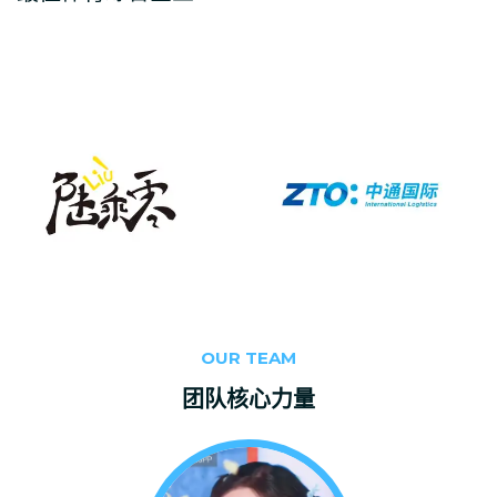
OUR TEAM
团队核心力量