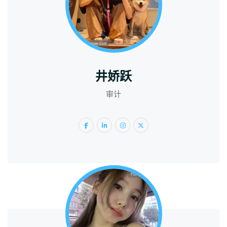
井娇跃
审计