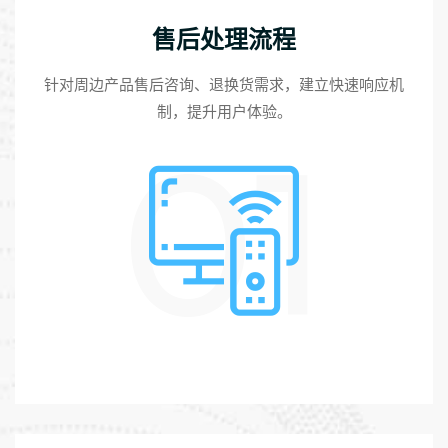
售后处理流程
针对周边产品售后咨询、退换货需求，建立快速响应机
制，提升用户体验。
01